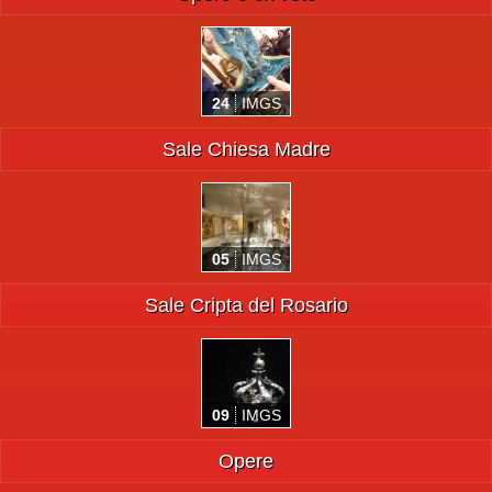
24
IMGS
Sale Chiesa Madre
05
IMGS
Sale Cripta del Rosario
09
IMGS
Opere