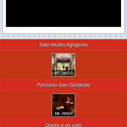
Sale Mudia Agrigento
27
IMGS
Percorso San Gerlando
16
IMGS
Opere e ex voto