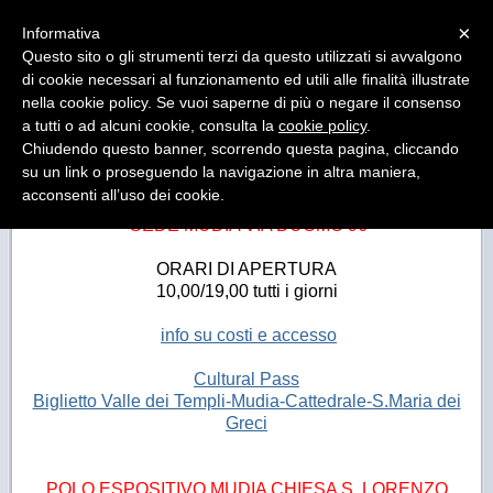
Menu
×
Informativa
Questo sito o gli strumenti terzi da questo utilizzati si avvalgono
di cookie necessari al funzionamento ed utili alle finalità illustrate
MUseo DIocesano Agrigento
nella cookie policy. Se vuoi saperne di più o negare il consenso
Il Museo Diocesano di Agrigento ha sede presso il
Palazzo Arcivescovile
a tutti o ad alcuni cookie, consulta la
cookie policy
.
Chiudendo questo banner, scorrendo questa pagina, cliccando
su un link o proseguendo la navigazione in altra maniera,
acconsenti all’uso dei cookie.
SEDE MUDIA VIA DUOMO 96
ORARI DI APERTURA
10,00/19,00 tutti i giorni
info su costi e accesso
Cultural Pass
Biglietto Valle dei Templi-Mudia-Cattedrale-S.Maria dei
Greci
POLO ESPOSITIVO MUDIA CHIESA S. LORENZO