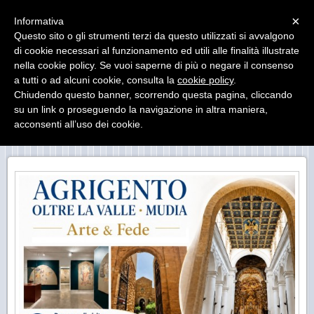
Menu
×
Informativa
Questo sito o gli strumenti terzi da questo utilizzati si avvalgono
di cookie necessari al funzionamento ed utili alle finalità illustrate
MUseo DIocesano Agrigento
nella cookie policy. Se vuoi saperne di più o negare il consenso
Il Museo Diocesano di Agrigento ha sede presso il
Palazzo Arcivescovile
a tutti o ad alcuni cookie, consulta la
cookie policy
.
Chiudendo questo banner, scorrendo questa pagina, cliccando
su un link o proseguendo la navigazione in altra maniera,
acconsenti all’uso dei cookie.
VISITARE IL CENTRO STORICO