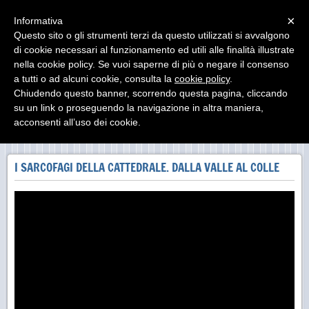
Menu
×
Informativa
Questo sito o gli strumenti terzi da questo utilizzati si avvalgono
di cookie necessari al funzionamento ed utili alle finalità illustrate
MUseo DIocesano Agrigento
nella cookie policy. Se vuoi saperne di più o negare il consenso
Il Museo Diocesano di Agrigento ha sede presso il
Palazzo Arcivescovile
a tutti o ad alcuni cookie, consulta la
cookie policy
.
Chiudendo questo banner, scorrendo questa pagina, cliccando
su un link o proseguendo la navigazione in altra maniera,
acconsenti all’uso dei cookie.
MUDIA I SARCOFAGI
I SARCOFAGI DELLA CATTEDRALE. DALLA VALLE AL COLLE