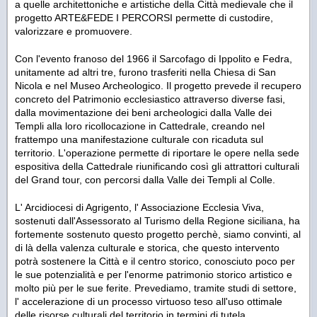
a quelle architettoniche e artistiche della Città medievale che il
progetto ARTE&FEDE I PERCORSI permette di custodire,
valorizzare e promuovere.
Con l'evento franoso del 1966 il Sarcofago di Ippolito e Fedra,
unitamente ad altri tre, furono trasferiti nella Chiesa di San
Nicola e nel Museo Archeologico. Il progetto prevede il recupero
concreto del Patrimonio ecclesiastico attraverso diverse fasi,
dalla movimentazione dei beni archeologici dalla Valle dei
Templi alla loro ricollocazione in Cattedrale, creando nel
frattempo una manifestazione culturale con ricaduta sul
territorio. L'operazione permette di riportare le opere nella sede
espositiva della Cattedrale riunificando così gli attrattori culturali
del Grand tour, con percorsi dalla Valle dei Templi al Colle.
L' Arcidiocesi di Agrigento, l' Associazione Ecclesia Viva,
sostenuti dall'Assessorato al Turismo della Regione siciliana, ha
fortemente sostenuto questo progetto perchè, siamo convinti, al
di là della valenza culturale e storica, che questo intervento
potrà sostenere la Città e il centro storico, conosciuto poco per
le sue potenzialità e per l'enorme patrimonio storico artistico e
molto più per le sue ferite. Prevediamo, tramite studi di settore,
l' accelerazione di un processo virtuoso teso all'uso ottimale
delle risorse culturali del territorio in termini di tutela,