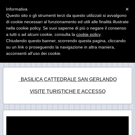
Menu
×
Informativa
Questo sito o gli strumenti terzi da questo utilizzati si avvalgono
di cookie necessari al funzionamento ed utili alle finalità illustrate
MUseo DIocesano Agrigento
nella cookie policy. Se vuoi saperne di più o negare il consenso
Il Museo Diocesano di Agrigento ha sede presso il
Palazzo Arcivescovile
a tutti o ad alcuni cookie, consulta la
cookie policy
.
Chiudendo questo banner, scorrendo questa pagina, cliccando
su un link o proseguendo la navigazione in altra maniera,
acconsenti all’uso dei cookie.
CATTEDRALE
BASILICA
CATTEDRALE SAN GERLANDO
VISITE TURISTICHE E ACCESSO